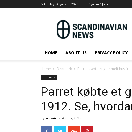
Saturday, August 8, 2026
Sign in / Join
Scandinavian
News
HOME
ABOUT US
PRIVACY POLICY
Home
Denmark
Parret købte et gammelt hus fra 
Denmark
Parret købte et 
1912. Se, hvordan
By
admin
-
April 7, 2025