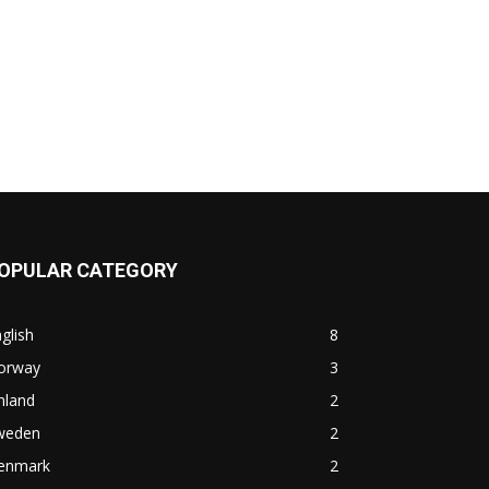
OPULAR CATEGORY
glish
8
orway
3
nland
2
weden
2
enmark
2