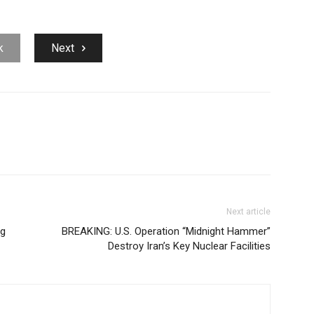
k
Next
Next article
og
BREAKING: U.S. Operation “Midnight Hammer”
Destroy Iran’s Key Nuclear Facilities