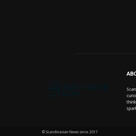
AB
Scan
curi
think
spar
© Scandinavian News since 2017