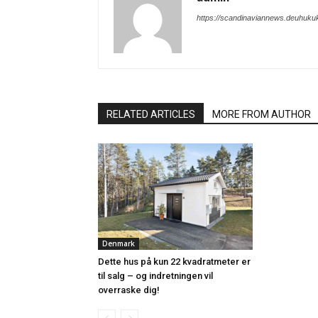
https://scandinaviannews.deuhuku
RELATED ARTICLES
MORE FROM AUTHOR
Denmark
Dette hus på kun 22 kvadratmeter er
til salg – og indretningen vil
overraske dig!