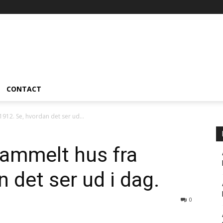
CONTACT
1912. Se, hvordan det ser ud...
gammelt hus fra
 det ser ud i dag.
0