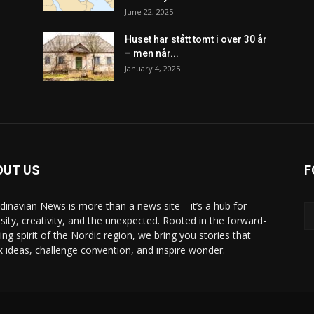
June 22, 2025
Huset har stått tomt i over 30 år
– men når...
January 4, 2025
OUT US
F
dinavian News is more than a news site—it’s a hub for
osity, creativity, and the unexpected. Rooted in the forward-
ing spirit of the Nordic region, we bring you stories that
k ideas, challenge convention, and inspire wonder.