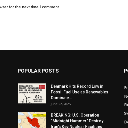
wser for the next time I comment.
POPULAR POSTS
P
Denmark Hits Record Low in
En
Fossil Fuel Use as Renewables
N
Dominate...
June 22, 2025
Fi
S
BREAKING: U.S. Operation
“Midnight Hammer” Destroy
D
Iran’s Key Nuclear Facilities